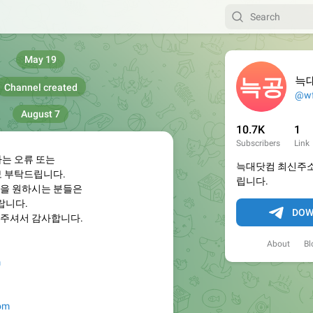
May 19
늑
Channel created
@wf
August 7
10.7K
1
Subscribers
Link
하는 오류 또는
늑대닷컴 최신주소
보 부탁드립니다.
립니다.
을 원하시는 분들은
랍니다.
DOW
주셔서 감사합니다.
About
Bl
m
com