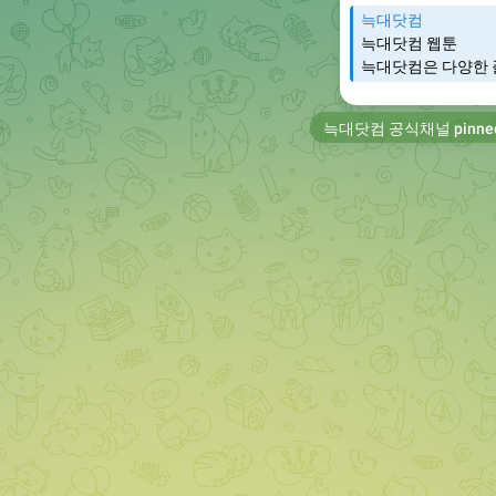
늑대닷컴
늑대닷컴 웹툰
늑대닷컴은 다양한 
늑대닷컴 공식채널
pinne