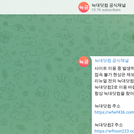
늑대닷컴 공식채널
10.7K subscribers
늑대닷컴 공식채널
사이트 이용 중 발생
접속 불가 현상은 제
리뉴얼 전의 늑대닷컴
늑대닷컴2로 이용 바
항상 늑대닷컴을 찾아
늑대닷컴 주소
https://wfwf436.co
늑대닷컴2 주소
https://wftoon223.