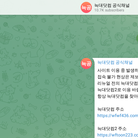
늑대닷컴 공식채널
10.7K subscribers
늑대닷컴 공식채널
사이트 이용 중 발생
접속 불가 현상은 제
리뉴얼 전의 늑대닷컴
늑대닷컴2로 이용 바
항상 늑대닷컴을 찾아
늑대닷컴 주소
https://wfwf436.co
늑대닷컴2 주소
https://wftoon223.