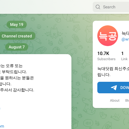
May 19
늑
Channel created
@wf
August 7
10.7K
1
Subscribers
Link
하는 오류 또는
늑대닷컴 최신주소
보 부탁드립니다.
립니다.
을 원하시는 분들은
랍니다.
DOW
주셔서 감사합니다.
About
Bl
m
com