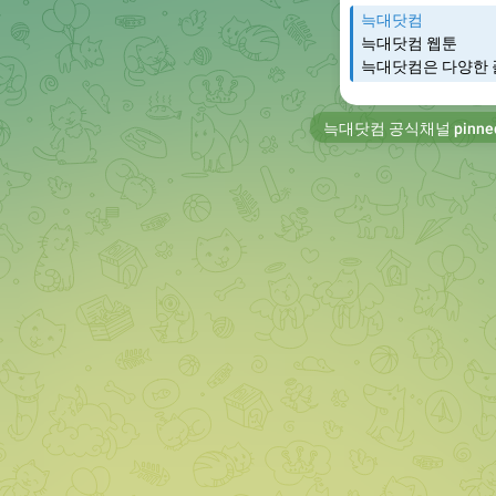
늑대닷컴
늑대닷컴 웹툰
늑대닷컴은 다양한 
늑대닷컴 공식채널
pinne