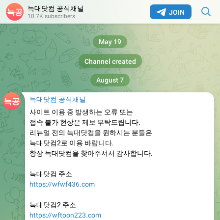
늑대닷컴 공식채널
JOIN
10.7K subscribers
May 19
Channel created
August 7
늑대닷컴 공식채널
사이트 이용 중 발생하는 오류 또는
접속 불가 현상은 제보 부탁드립니다.
리뉴얼 전의 늑대닷컴을 원하시는 분들은
늑대닷컴2로 이용 바랍니다.
항상 늑대닷컴을 찾아주셔서 감사합니다.
늑대닷컴 주소
https://wfwf436.com
늑대닷컴2 주소
https://wftoon223.com