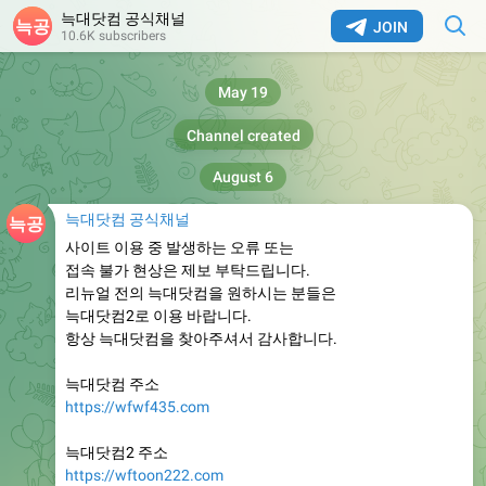
늑대닷컴 공식채널
JOIN
10.6K subscribers
May 19
Channel created
August 6
늑대닷컴 공식채널
사이트 이용 중 발생하는 오류 또는
접속 불가 현상은 제보 부탁드립니다.
리뉴얼 전의 늑대닷컴을 원하시는 분들은
늑대닷컴2로 이용 바랍니다.
항상 늑대닷컴을 찾아주셔서 감사합니다.
늑대닷컴 주소
https://wfwf435.com
늑대닷컴2 주소
https://wftoon222.com